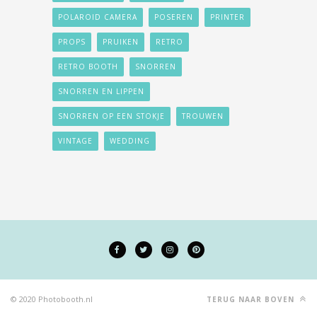
POLAROID CAMERA
POSEREN
PRINTER
PROPS
PRUIKEN
RETRO
RETRO BOOTH
SNORREN
SNORREN EN LIPPEN
SNORREN OP EEN STOKJE
TROUWEN
VINTAGE
WEDDING
© 2020 Photobooth.nl
TERUG NAAR BOVEN