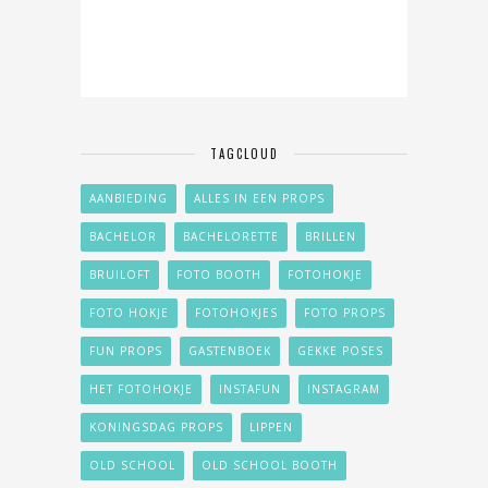
TAGCLOUD
AANBIEDING
ALLES IN EEN PROPS
BACHELOR
BACHELORETTE
BRILLEN
BRUILOFT
FOTO BOOTH
FOTOHOKJE
FOTO HOKJE
FOTOHOKJES
FOTO PROPS
FUN PROPS
GASTENBOEK
GEKKE POSES
HET FOTOHOKJE
INSTAFUN
INSTAGRAM
KONINGSDAG PROPS
LIPPEN
OLD SCHOOL
OLD SCHOOL BOOTH