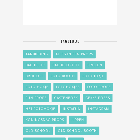
TAGCLOUD
AANBIEDING
ALLES IN EEN PROPS
BACHELOR
BACHELORETTE
BRILLEN
BRUILOFT
FOTO BOOTH
FOTOHOKJE
FOTO HOKJE
FOTOHOKJES
FOTO PROPS
FUN PROPS
GASTENBOEK
GEKKE POSES
HET FOTOHOKJE
INSTAFUN
INSTAGRAM
KONINGSDAG PROPS
LIPPEN
OLD SCHOOL
OLD SCHOOL BOOTH